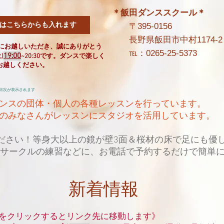
＊飯田ダンススクール＊
ンはこちらからも入れます
〒395-0156
長野県飯田市中村1174-2
皆様にお越しいただき、誠にありがとう
℡：0265-25-5373
19:00
)
~20:30です。ダンスで楽しく
お越しください。
目次が表示されます
ンスの団体・個人の各種レッスンを行っています。
のみなさんがレッスンにスタジオを活用しています。
ださい！等身大以上の鏡が壁3面＆桜材の床で足にも優
サークルの練習などに、お電話で予約するだけで簡単に
新着情報
をクリックするとリンク先に移動します》