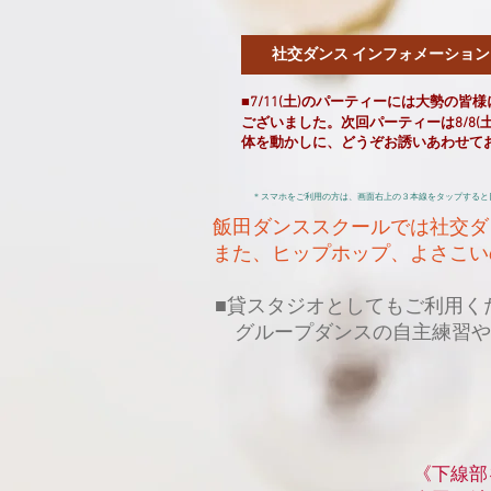
社交ダンス インフォメーショ
■7/11(土)のパーティーには大勢の
ございました。次回パーティーは8/8(土
体を動かしに、どうぞお誘いあわせて
＊スマホをご利用の方は、画面右上の３本線をタップすると
飯田ダンススクールでは社交ダ
また、
ヒップホップ、よさこい
■貸スタジオとしてもご利用く
グループダンスの自主練習や
《下線部